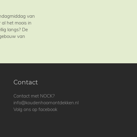
zondagmiddag van
al het moois in
llig langs? De
t gebouw van
Contact
Contact met NOCK?
info@koudenhoornontdekken.nl
Volg ons op facebook