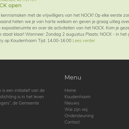
OMENDE ACTIVITEIT
CK open
kennismaken met de vrijwilligers van het NOCK! Op elke eerste 
aand heten we je van harte welkom en geven je graag uitleg over 
 expositieruimte en over de activiteiten van het NOCK. Kom je geze
ie staat klaar! Wanneer: Zondag 2 augustus Plaats: NOCK - in he
y op Koudenhoorn Tijd: 14.00-16.00
Lees verder
Menu
 een initiatief van de
Home
ichting is in het leven
Koudenhoorn
ingers”, de Gemeente
Nieuws
Wie zijn wij
Ondersteuning
Contact