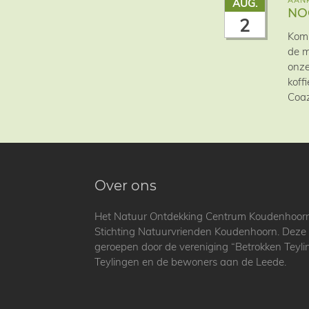
AANK
AUG.
NO
2
Kom 
de m
onze
koff
Coaz
Over ons
Het Natuur Ontdekking Centrum Koudenhoorn is
Stichting Natuurvrienden Koudenhoorn. Deze st
geroepen door de vereniging “Betrokken Teyl
Teylingen en de bewoners aan de Leede.