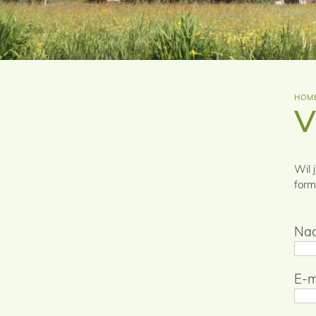
HOM
V
Wil 
formu
Na
E-m