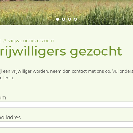
E
//
VRIJWILLIGERS GEZOCHT
rijwilligers gezocht
jij een vrijwilliger worden, neem dan contact met ons op. Vul onde
lier in.
am
ailadres