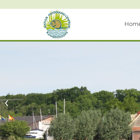
Hom
‹