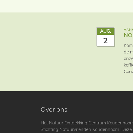
AANK
AUG.
NO
2
Kom 
de m
onze
koff
Coaz
Over ons
Het Natuur Ontdekking Centrum Koudenhoorn is
Stichting Natuurvrienden Koudenhoorn. Deze st