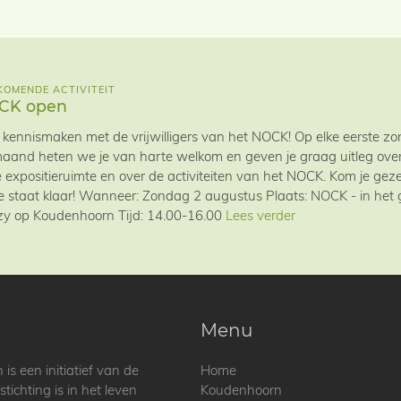
OMENDE ACTIVITEIT
CK open
kennismaken met de vrijwilligers van het NOCK! Op elke eerste 
aand heten we je van harte welkom en geven je graag uitleg over 
 expositieruimte en over de activiteiten van het NOCK. Kom je geze
ie staat klaar! Wanneer: Zondag 2 augustus Plaats: NOCK - in he
y op Koudenhoorn Tijd: 14.00-16.00
Lees verder
Menu
 een initiatief van de
Home
ichting is in het leven
Koudenhoorn