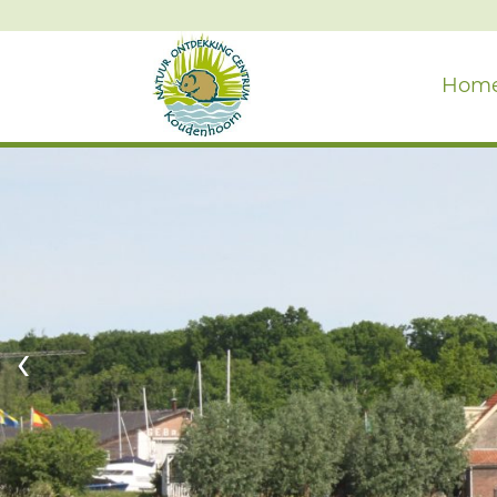
Hom
‹