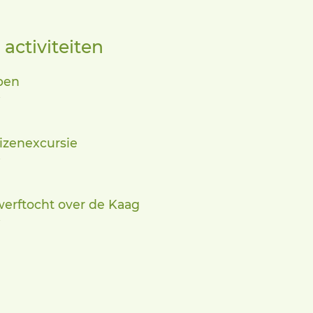
ctiviteiten
pen
izenexcursie
erftocht over de Kaag