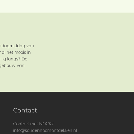
zondagmiddag van
al het moois in
llig langs? De
t gebouw van
Contact
Contact met NOCK?
info@koudenhoornontdekken.nl