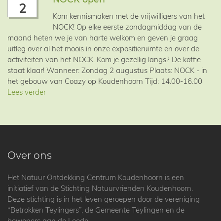
2
Kom kennismaken met de vrijwilligers van het
NOCK! Op elke eerste zondagmiddag van de
maand heten we je van harte welkom en geven je graag
uitleg over al het moois in onze expositieruimte en over de
activiteiten van het NOCK. Kom je gezellig langs? De koffie
staat klaar! Wanneer: Zondag 2 augustus Plaats: NOCK - in
het gebouw van Coazy op Koudenhoorn Tijd: 14.00-16.00
Lees verder
Over ons
Het Natuur Ontdekking Centrum Koudenhoorn is een
initiatief van de Stichting Natuurvrienden Koudenhoorn.
Deze stichting is in het leven geroepen door de vereniging
“Betrokken Teylingers”, de Gemeente Teylingen en de
bewoners aan de Leede.