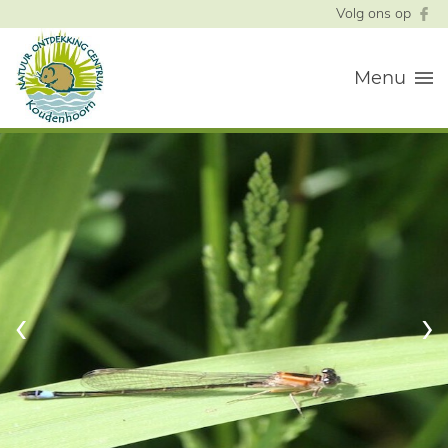
Volg ons op
Menu
‹
›