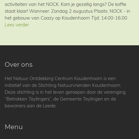
activiteiten van het NOCK. Kom je gezellig langs? De koffie
staat klaar! Wanneer: Zondag 2 augustus Plaats: NOCK - in
het gebouw van Coazy op Koudenhoorn Tijd: 14.00-16.00
Lees verder
Over ons
Het Natuur Ontdekking Centrum Koudenhoorn is een
initiatief van de Stichting Natuurvrienden Koudenhoorn.
Deze stichting is in het leven geroepen door de vereniging
“Betrokken Teylingers”, de Gemeente Teylingen en de
bewoners aan de Leede.
Menu