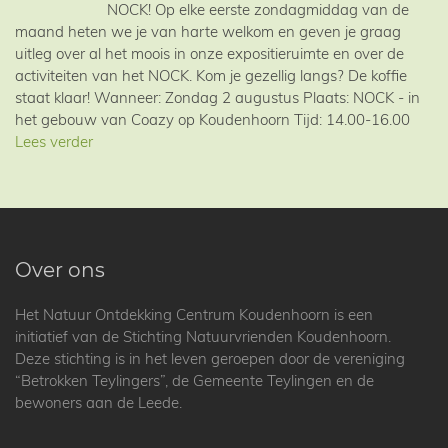
NOCK! Op elke eerste zondagmiddag van de
maand heten we je van harte welkom en geven je graag
uitleg over al het moois in onze expositieruimte en over de
activiteiten van het NOCK. Kom je gezellig langs? De koffie
staat klaar! Wanneer: Zondag 2 augustus Plaats: NOCK - in
het gebouw van Coazy op Koudenhoorn Tijd: 14.00-16.00
Lees verder
Over ons
Het Natuur Ontdekking Centrum Koudenhoorn is een
initiatief van de Stichting Natuurvrienden Koudenhoorn.
Deze stichting is in het leven geroepen door de vereniging
“Betrokken Teylingers”, de Gemeente Teylingen en de
bewoners aan de Leede.