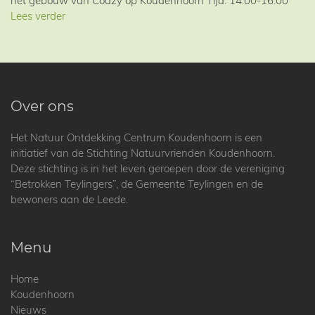
het gebouw van Coazy op Koudenhoorn Tijd: 14.00-16.00
Lees verder
Over ons
Het Natuur Ontdekking Centrum Koudenhoorn is een
initiatief van de Stichting Natuurvrienden Koudenhoorn.
Deze stichting is in het leven geroepen door de vereniging
“Betrokken Teylingers”, de Gemeente Teylingen en de
bewoners aan de Leede.
Menu
Home
Koudenhoorn
Nieuws