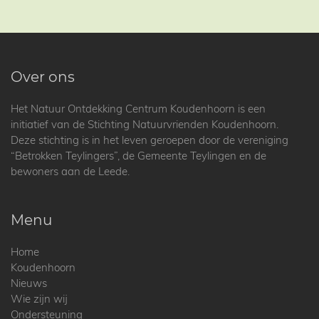
Over ons
Het Natuur Ontdekking Centrum Koudenhoorn is een
initiatief van de Stichting Natuurvrienden Koudenhoorn.
Deze stichting is in het leven geroepen door de vereniging
“Betrokken Teylingers”, de Gemeente Teylingen en de
bewoners aan de Leede.
Menu
Home
Koudenhoorn
Nieuws
Wie zijn wij
Ondersteuning