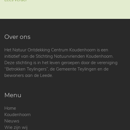
Over ons
Het Natuur Ontdekking Centrum Koudenhoorn is een
initiatief van de Stichting Natuurvrienden Koudenhoorn.
Deze stichting is in het leven geroepen door de vereniging
“Betrokken Teylingers”, de Gemeente Teylingen en de
bewoners aan de Leede.
Menu
Home
Koudenhoorn
Nieuws
Wie zijn wij