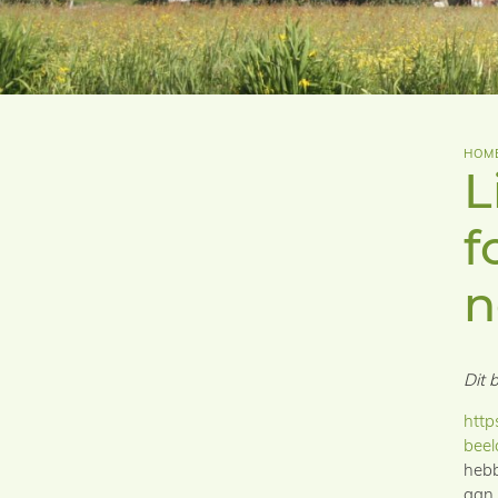
HOM
L
f
n
Dit 
http
beel
hebb
aan 