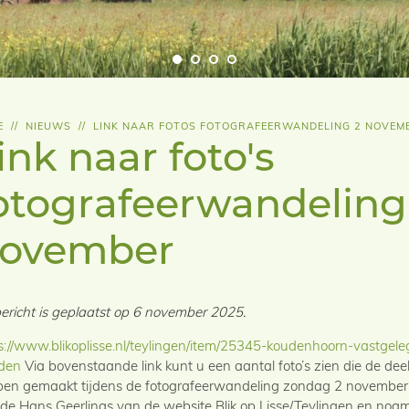
E
//
NIEUWS
//
LINK NAAR FOTOS FOTOGRAFEERWANDELING 2 NOVEM
ink naar foto's
otografeerwandeling
ovember
bericht is geplaatst op 6 november 2025.
s://www.blikoplisse.nl/teylingen/item/25345-koudenhoorn-vastgele
den
Via bovenstaande link kunt u een aantal foto’s zien die de de
en gemaakt tijdens de fotografeerwandeling zondag 2 november 
de Hans Geerlings van de website Blik op Lisse/Teylingen en nog