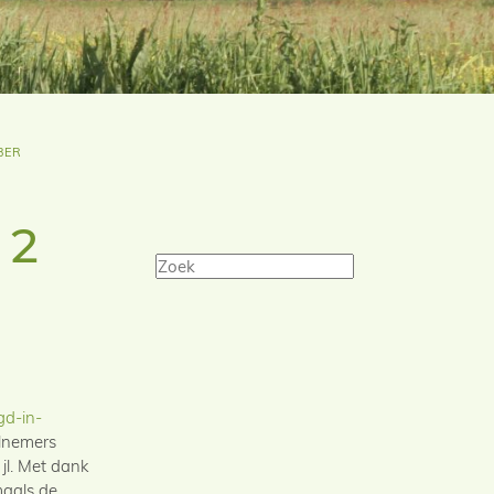
BER
 2
gd-in-
elnemers
jl. Met dank
maals de