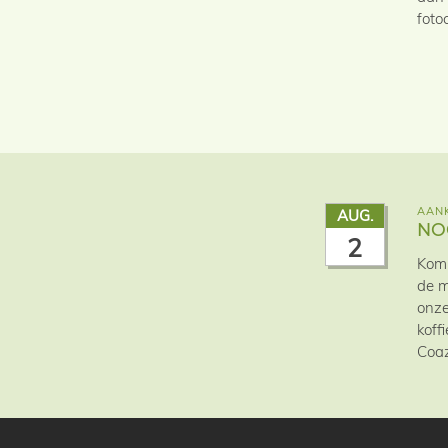
foto
AANK
AUG.
NO
2
Kom 
de m
onze
koff
Coaz