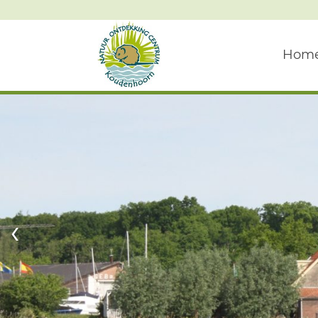
Hom
‹