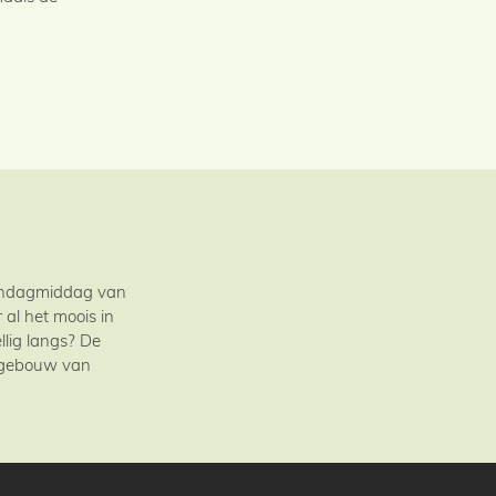
zondagmiddag van
al het moois in
llig langs? De
t gebouw van