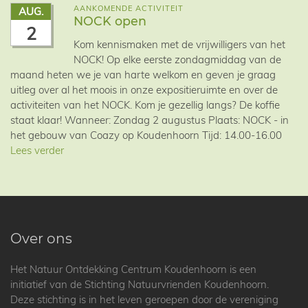
AANKOMENDE ACTIVITEIT
AUG.
NOCK open
2
Kom kennismaken met de vrijwilligers van het
NOCK! Op elke eerste zondagmiddag van de
maand heten we je van harte welkom en geven je graag
uitleg over al het moois in onze expositieruimte en over de
activiteiten van het NOCK. Kom je gezellig langs? De koffie
staat klaar! Wanneer: Zondag 2 augustus Plaats: NOCK - in
het gebouw van Coazy op Koudenhoorn Tijd: 14.00-16.00
Lees verder
Over ons
Het Natuur Ontdekking Centrum Koudenhoorn is een
initiatief van de Stichting Natuurvrienden Koudenhoorn.
Deze stichting is in het leven geroepen door de vereniging