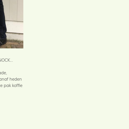
t NOCK…
ade,
Vanaf heden
e pak koffie