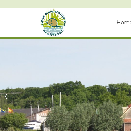
Hom
‹