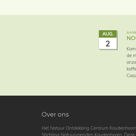
AANK
AUG.
NO
2
Kom 
de m
onze
koff
Coaz
Over ons
Het Natuur Ontdekking Centrum Koudenhoorn is
Stichting Natuurvrienden Koudenhoorn. Deze st