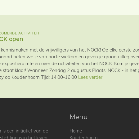
OMENDE ACTIVITEIT
CK open
kennismaken met de vrijwilligers van het NOCK! Op elke eerste 
aand heten we je van harte welkom en geven je graag uitleg over 
 expositieruimte en over de activiteiten van het NOCK. Kom je geze
ie staat klaar! Wanneer: Zondag 2 augustus Plaats: NOCK - in he
y op Koudenhoorn Tijd: 14.00-16.00
Lees verder
Menu
 een initiatief van de
Home
ichting is in het leven
Koudenhoorn