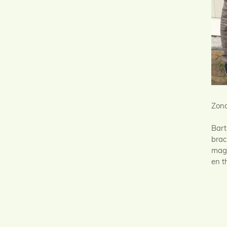
Zond
Bart
brac
mag 
en t