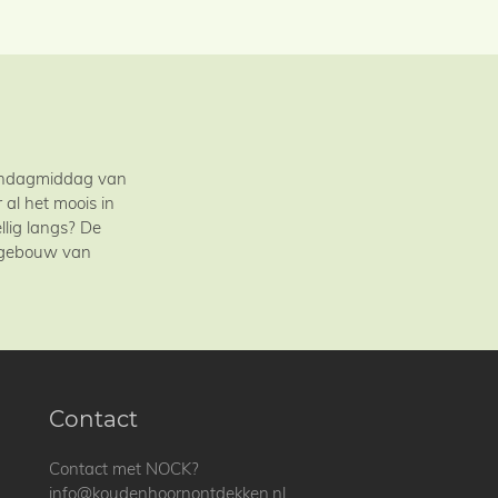
zondagmiddag van
al het moois in
llig langs? De
t gebouw van
Contact
Contact met NOCK?
info@koudenhoornontdekken.nl