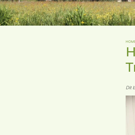
HOM
H
T
Dit 