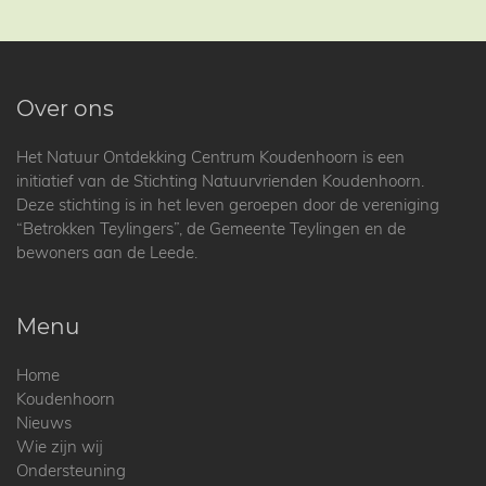
Over ons
Het Natuur Ontdekking Centrum Koudenhoorn is een
initiatief van de Stichting Natuurvrienden Koudenhoorn.
Deze stichting is in het leven geroepen door de vereniging
“Betrokken Teylingers”, de Gemeente Teylingen en de
bewoners aan de Leede.
Menu
Home
Koudenhoorn
Nieuws
Wie zijn wij
Ondersteuning