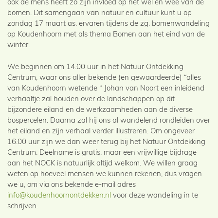
ook de mens heeft zo zijn invloed op het wel en wee van de
bomen. Dit samengaan van natuur en cultuur kunt u op
zondag 17 maart as. ervaren tijdens de zg. bomenwandeling
op Koudenhoorn met als thema Bomen aan het eind van de
winter.
We beginnen om 14.00 uur in het Natuur Ontdekking
Centrum, waar ons aller bekende (en gewaardeerde) “alles
van Koudenhoorn wetende “ Johan van Noort een inleidend
verhaaltje zal houden over de landschappen op dit
bijzondere eiland en de werkzaamheden aan de diverse
bospercelen. Daarna zal hij ons al wandelend rondleiden over
het eiland en zijn verhaal verder illustreren. Om ongeveer
16.00 uur zijn we dan weer terug bij het Natuur Ontdekking
Centrum. Deelname is gratis, maar een vrijwillige bijdrage
aan het NOCK is natuurlijk altijd welkom. We willen graag
weten op hoeveel mensen we kunnen rekenen, dus vragen
we u, om via ons bekende e-mail adres
info@koudenhoornontdekken.nl
voor deze wandeling in te
schrijven.