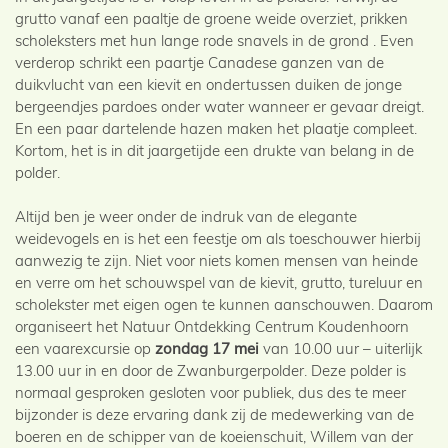
grutto vanaf een paaltje de groene weide overziet, prikken
scholeksters met hun lange rode snavels in de grond . Even
verderop schrikt een paartje Canadese ganzen van de
duikvlucht van een kievit en ondertussen duiken de jonge
bergeendjes pardoes onder water wanneer er gevaar dreigt.
En een paar dartelende hazen maken het plaatje compleet.
Kortom, het is in dit jaargetijde een drukte van belang in de
polder.
Altijd ben je weer onder de indruk van de elegante
weidevogels en is het een feestje om als toeschouwer hierbij
aanwezig te zijn. Niet voor niets komen mensen van heinde
en verre om het schouwspel van de kievit, grutto, tureluur en
scholekster met eigen ogen te kunnen aanschouwen. Daarom
organiseert het Natuur Ontdekking Centrum Koudenhoorn
een vaarexcursie op
zondag 17 mei
van 10.00 uur – uiterlijk
13.00 uur in en door de Zwanburgerpolder. Deze polder is
normaal gesproken gesloten voor publiek, dus des te meer
bijzonder is deze ervaring dank zij de medewerking van de
boeren en de schipper van de koeienschuit, Willem van der