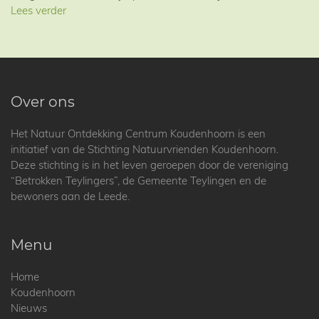
Lees verder
Over ons
Het Natuur Ontdekking Centrum Koudenhoorn is een
initiatief van de Stichting Natuurvrienden Koudenhoorn.
Deze stichting is in het leven geroepen door de vereniging
“Betrokken Teylingers”, de Gemeente Teylingen en de
bewoners aan de Leede.
Menu
Home
Koudenhoorn
Nieuws