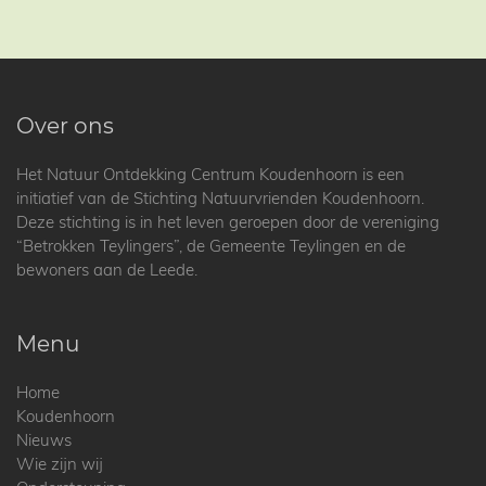
Over ons
Het Natuur Ontdekking Centrum Koudenhoorn is een
initiatief van de Stichting Natuurvrienden Koudenhoorn.
Deze stichting is in het leven geroepen door de vereniging
“Betrokken Teylingers”, de Gemeente Teylingen en de
bewoners aan de Leede.
Menu
Home
Koudenhoorn
Nieuws
Wie zijn wij