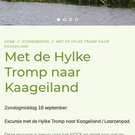
HOME
//
EVENEMENTEN
//
MET DE HYLKE TROMP NAAR
KAAGEILAND
Met de Hylke
Tromp naar
Kaageiland
Zondagmiddag 18 september:
Excursie met de Hylke Tromp naar Kaageiland / Laarzenpad.
Deze excursie is nieuw voor het NOCK en moet nog wel op