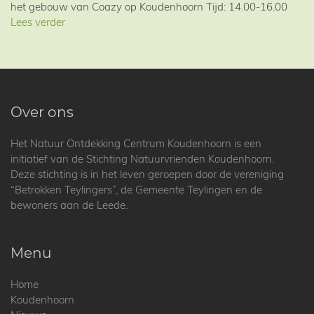
het gebouw van Coazy op Koudenhoorn Tijd: 14.00-16.00
Lees verder
Over ons
Het Natuur Ontdekking Centrum Koudenhoorn is een
initiatief van de Stichting Natuurvrienden Koudenhoorn.
Deze stichting is in het leven geroepen door de vereniging
“Betrokken Teylingers”, de Gemeente Teylingen en de
bewoners aan de Leede.
Menu
Home
Koudenhoorn